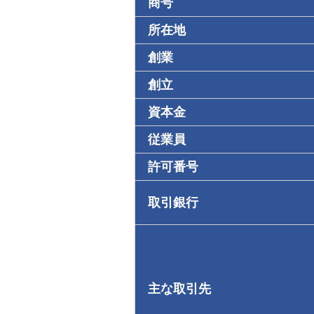
商号
所在地
創業
創立
資本金
従業員
許可番号
取引銀行
主な取引先